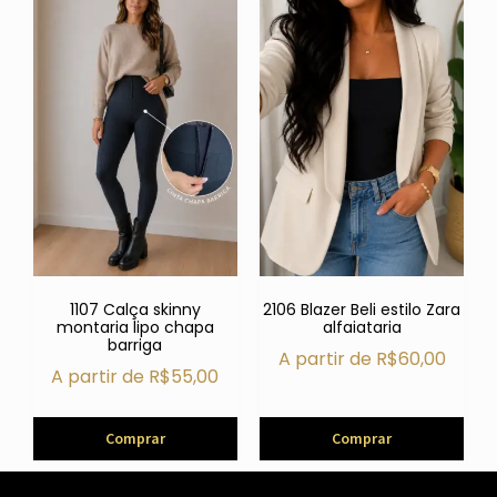
1107 Calça skinny
2106 Blazer Beli estilo Zara
montaria lipo chapa
alfaiataria
barriga
A partir de
R$
60,00
A partir de
R$
55,00
Comprar
Comprar