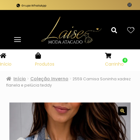
Grupo WhatsApp
0
Carrinho
Início
Produtos
Início
Coleção Inverno
2559 Camisa Soninha xadrez
flanela e pelúcia teddy