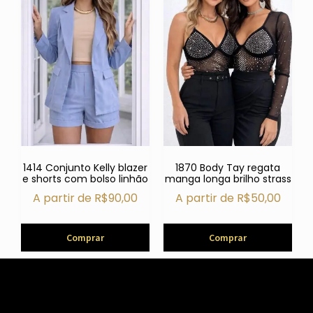
1414 Conjunto Kelly blazer
1870 Body Tay regata
e shorts com bolso linhão
manga longa brilho strass
A partir de
R$
90,00
A partir de
R$
50,00
Comprar
Comprar