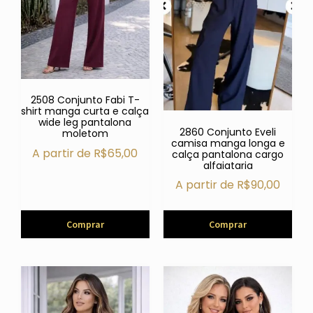
2508 Conjunto Fabi T-
shirt manga curta e calça
wide leg pantalona
2860 Conjunto Eveli
moletom
camisa manga longa e
A partir de
R$
65,00
calça pantalona cargo
alfaiataria
A partir de
R$
90,00
Comprar
Comprar