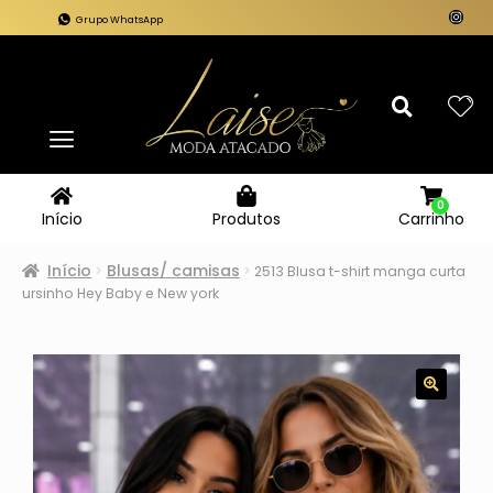
Grupo WhatsApp
0
Carrinho
Início
Produtos
Início
Blusas/ camisas
2513 Blusa t-shirt manga curta
ursinho Hey Baby e New york