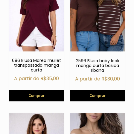
686 Blusa Marea mullet
2596 Blusa baby look
transpassada manga
manga curta básica
curta
ribana
A partir de
R$
35,00
A partir de
R$
30,00
Comprar
Comprar