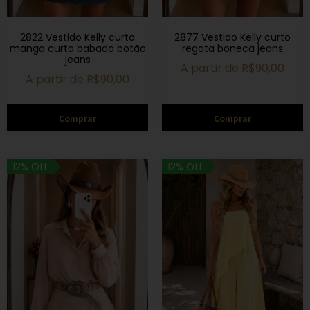
2822 Vestido Kelly curto
2877 Vestido Kelly curto
manga curta babado botão
regata boneca jeans
jeans
A partir de
R$
90,00
A partir de
R$
90,00
Comprar
Comprar
12% Off
12% Off