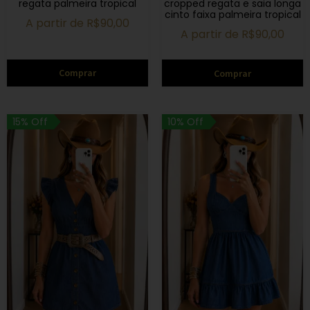
regata palmeira tropical
cropped regata e saia longa
cinto faixa palmeira tropical
A partir de
R$
90,00
A partir de
R$
90,00
Comprar
Comprar
15% Off
10% Off