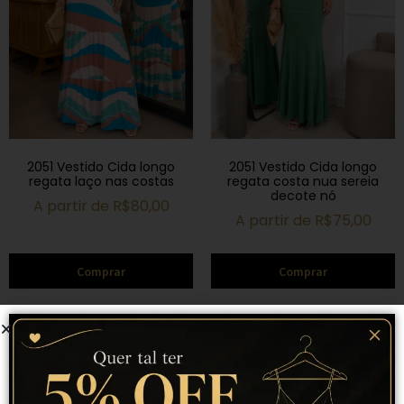
2051 Vestido Cida longo
2051 Vestido Cida longo
regata laço nas costas
regata costa nua sereia
decote nó
A partir de
R$
80,00
A partir de
R$
75,00
Comprar
Comprar
11% Off
11% Off