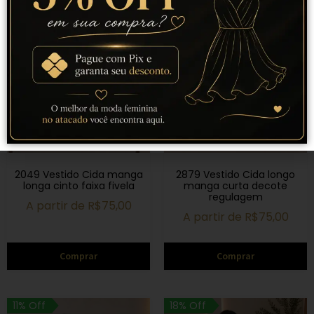
2049 Vestido Cida manga
2879 Vestido Cida longo
longa cinto faixa fivela
manga curta decote
regulagem
A partir de
R$
75,00
A partir de
R$
75,00
Comprar
Comprar
11% Off
18% Off