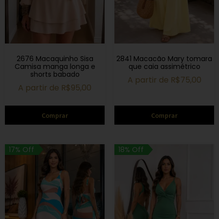
2676 Macaquinho Sisa
2841 Macacão Mary tomara
Camisa manga longa e
que caia assimétrico
shorts babado
A partir de
R$
75,00
A partir de
R$
95,00
Comprar
Comprar
17% Off
18% Off