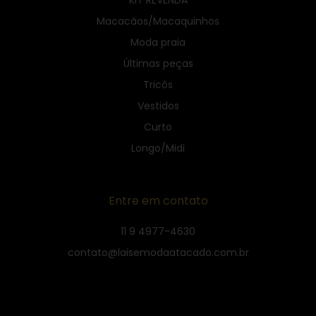
Macacãos/Macaquinhos
Moda praia
Últimas peças
Tricôs
Vestidos
Curto
Longo/Midi
Entre em contato
11 9 4977-4630
contato@laisemodaatacado.com.br