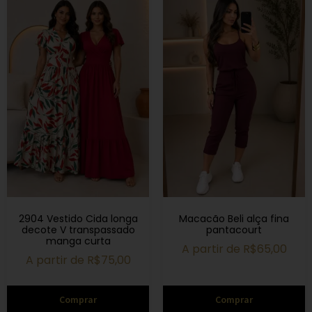
2904 Vestido Cida longa
Macacão Beli alça fina
decote V transpassado
pantacourt
manga curta
A partir de
R$
65,00
A partir de
R$
75,00
Comprar
Comprar