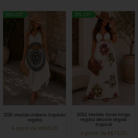
26% Off
18% Off
2052 Vestido Sonia longo
2136 Vestido indiano trapézio
regata decote argola
regata
tropical
A partir de
R$
65,00
A partir de
R$
75,00