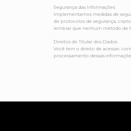
Segurança das Informações:
Implementamos medidas de seguranç
de protocolos de segurança, cripto
lembrar que nenhum método de tr
Direitos do Titular dos Dados:
Você tem o direito de acessar, cor
processamento dessas informaçõe