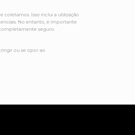
letamos. Isso inclui a utilização
denciais. No entanto, é importante
 completamente seguro.
ringir ou se opor ao