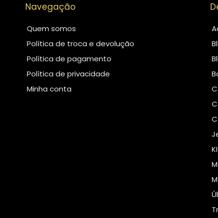
Navegação
D
Quem somos
A
Política de troca e devolução
B
Política de pagamento
B
Política de privacidade
B
Minha conta
C
C
C
J
K
M
M
Ú
T