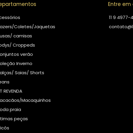
epartamentos
Entre em
cessórios
11 9 4977-
lazers/Coletes/Jaquetas
contato@l
lusas/ camisas
odys/ Croppeds
onjuntos verão
oleção Inverno
alças/ Saias/ Shorts
eans
IT REVENDA
acacãos/Macaquinhos
oda praia
ltimas peças
ricôs