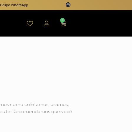
Grupo WhatsApp
0
evemos como coletamos, usamos,
so site. Recomendamos que você