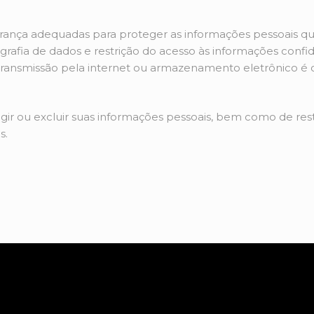
a adequadas para proteger as informações pessoais que co
grafia de dados e restrição do acesso às informações confi
ansmissão pela internet ou armazenamento eletrônico é
rigir ou excluir suas informações pessoais, bem como de rest
s.