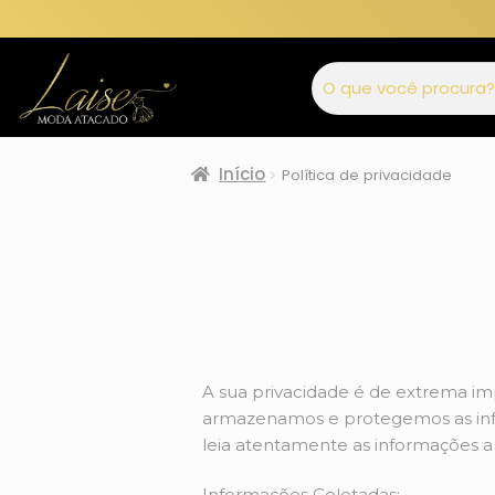
Início
Política de privacidade
A sua privacidade é de extrema im
armazenamos e protegemos as info
leia atentamente as informações a 
Informações Coletadas: