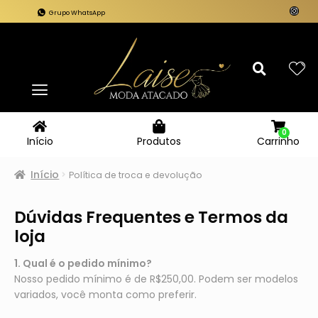
Grupo WhatsApp
0
Carrinho
Início
Produtos
Início
Política de troca e devolução
Dúvidas Frequentes e Termos da
loja
1. Qual é o pedido mínimo?
Nosso pedido mínimo é de R$250,00. Podem ser modelos
variados, você monta como preferir.