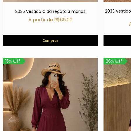
2033 Vestid
2035 Vestido Cida regata 3 marias
A partir de
R$
65,00
Comprar
15% Off
26% Off