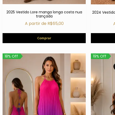
2025 Vestido Lore manga longa costa nua
2024 Vestid
trançada
A partir de
R$
65,00
Comprar
18% Off
19% Off