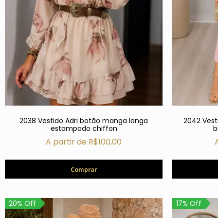
2038 Vestido Adri botão manga longa
2042 Vesti
estampado chiffon
b
A partir de
R$
100,00
Comprar
20% Off
17% Off