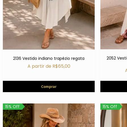
2052 Vest
2136 Vestido indiano trapézio regata
A partir de
R$
65,00
Comprar
15% Off
15% Off