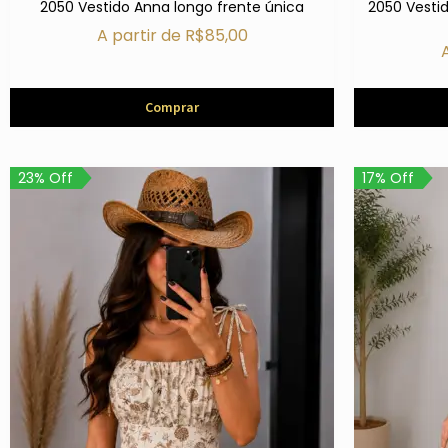
2050 Vestido Anna longo frente única
2050 Vestid
A partir de
R$
85,00
Comprar
23% Off
17% Off