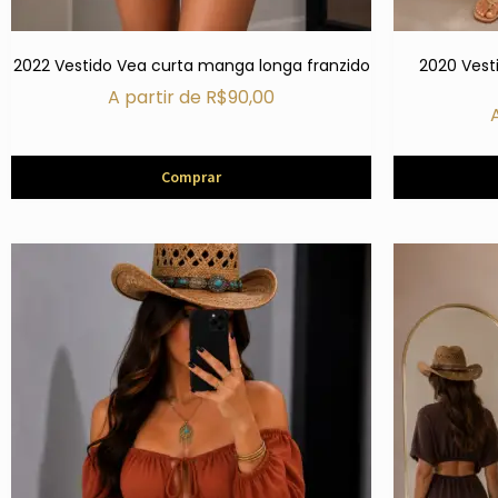
2022 Vestido Vea curta manga longa franzido
2020 Vest
A partir de
R$
90,00
Comprar