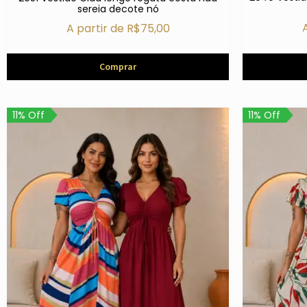
sereia decote nó
A partir de
R$
75,00
Comprar
11% Off
11% Off