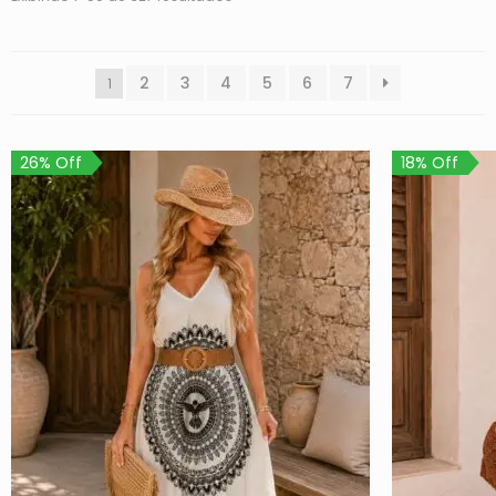
2
3
4
5
6
7
1
26% Off
18% Off