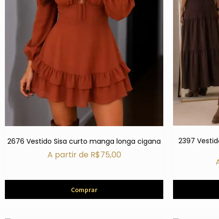
2397 Vesti
2676 Vestido Sisa curto manga longa cigana
A partir de
R$
75,00
Comprar