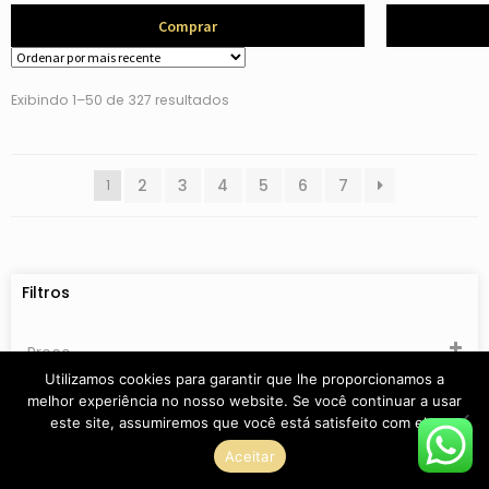
Comprar
Exibindo 1–50 de 327 resultados
2
3
4
5
6
7
1
Filtros
Preço
Utilizamos cookies para garantir que lhe proporcionamos a
melhor experiência no nosso website. Se você continuar a usar
Categorias
este site, assumiremos que você está satisfeito com ele.
Blazers/Coletes/Jaquetas
Aceitar
Blusas/ camisas
Tamanho
+
Coleção Inverno