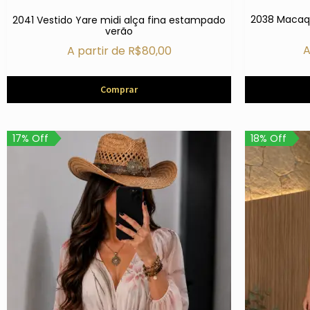
2038 Macaqu
2041 Vestido Yare midi alça fina estampado
verão
A
A partir de
R$
80,00
Comprar
17% Off
18% Off