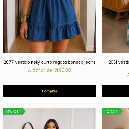
2877 Vestido Kelly curto regata boneca jeans
2051 Vest
A partir de
R$
90,00
Comprar
18% Off
11% Off