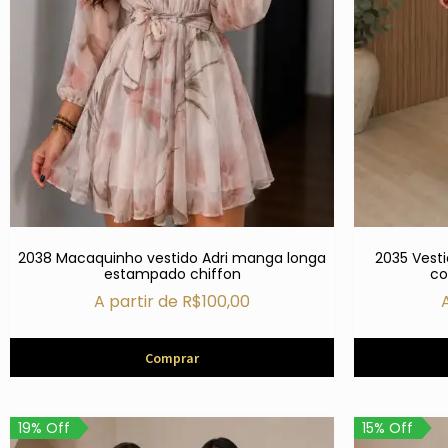
2038 Macaquinho vestido Adri manga longa
2035 Vesti
estampado chiffon
co
A partir de
R$
100,00
Comprar
19% Off
15% Off