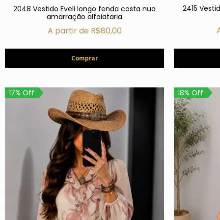
2415 Vestid
2048 Vestido Eveli longo fenda costa nua
amarração alfaiataria
A partir de
R$
80,00
Comprar
17% Off
18% Off