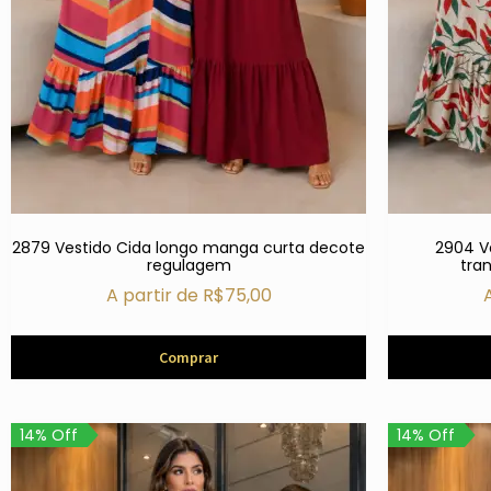
2879 Vestido Cida longo manga curta decote
2904 V
regulagem
tra
A partir de
R$
75,00
Comprar
14% Off
14% Off