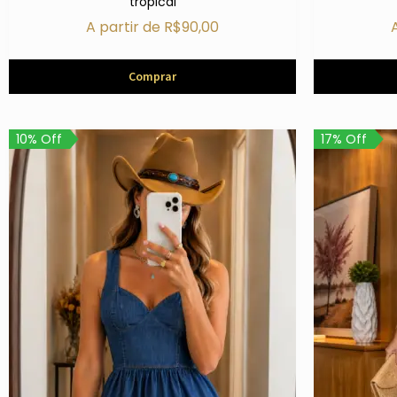
tropical
A partir de
R$
90,00
Comprar
10% Off
17% Off