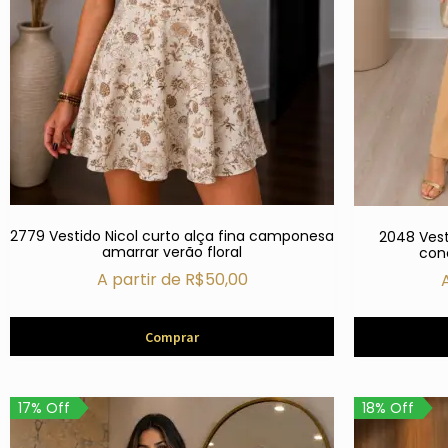
2779 Vestido Nicol curto alça fina camponesa
2048 Vest
amarrar verão floral
conc
A partir de
R$
50,00
Comprar
17% Off
18% Off