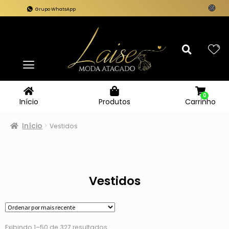
Grupo WhatsApp
0
Carrinho
Início
Produtos
Início
Vestidos
Vestidos
Exibindo 1–50 de 327 resultados