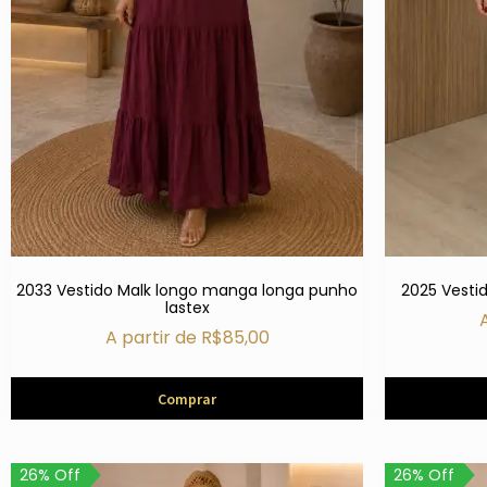
2033 Vestido Malk longo manga longa punho
2025 Vesti
lastex
A partir de
R$
85,00
Comprar
26% Off
26% Off