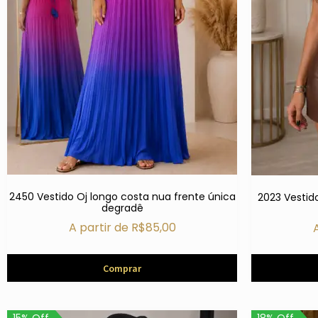
2450 Vestido Oj longo costa nua frente única
2023 Vestid
degradê
A partir de
R$
85,00
Comprar