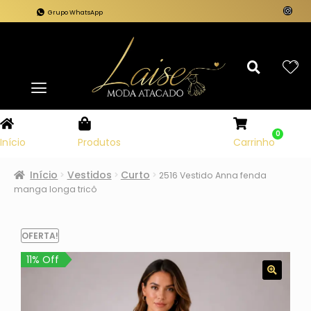
Grupo WhatsApp
0
Carrinho
Início
Produtos
Início
Vestidos
Curto
2516 Vestido Anna fenda
manga longa tricô
OFERTA!
11% Off