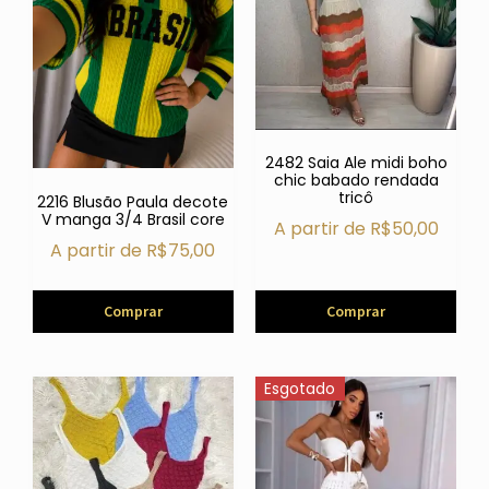
2482 Saia Ale midi boho
chic babado rendada
tricô
2216 Blusão Paula decote
V manga 3/4 Brasil core
A partir de
R$
50,00
A partir de
R$
75,00
Comprar
Comprar
Esgotado