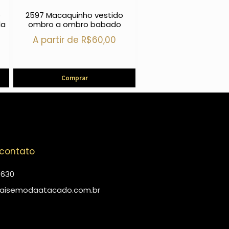
o
2597 Macaquinho vestido
la
ombro a ombro babado
A partir de
R$
60,00
Comprar
 contato
4630
aisemodaatacado.com.br