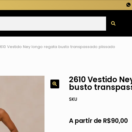
610 Vestido Ney longo regata busto transpassado plissado
2610 Vestido Ne
busto transpas
SKU
A partir de
R$
90,00