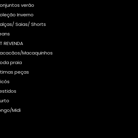
onjuntos verão
oleção Inverno
alças/ Saias/ Shorts
eans
IT REVENDA
acacãos/Macaquinhos
oda praia
ltimas peças
ricôs
estidos
urto
ongo/Midi