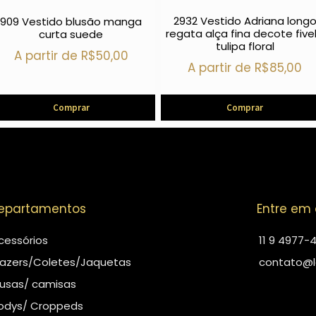
2932 Vestido Adriana long
909 Vestido blusão manga
regata alça fina decote five
curta suede
tulipa floral
A partir de
R$
50,00
A partir de
R$
85,00
Comprar
Comprar
epartamentos
Entre em
cessórios
11 9 4977-
lazers/Coletes/Jaquetas
contato@l
lusas/ camisas
odys/ Croppeds