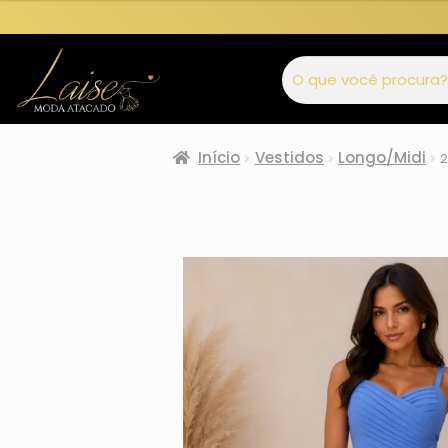
Início
Vestidos
Longo/Midi
2