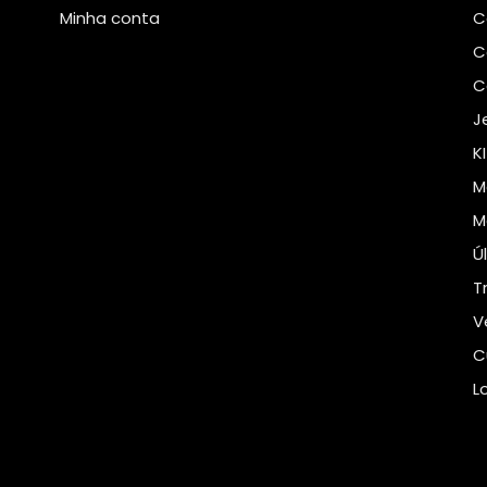
Minha conta
C
C
C
J
K
M
M
Ú
T
V
C
L