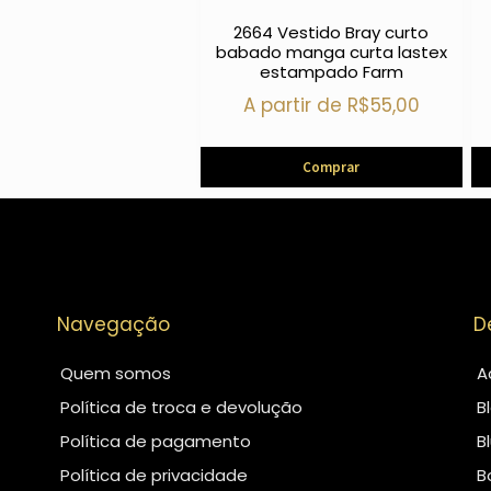
2664 Vestido Bray curto
babado manga curta lastex
estampado Farm
A partir de
R$
55,00
Comprar
Navegação
D
Quem somos
A
Política de troca e devolução
B
Política de pagamento
B
Política de privacidade
B