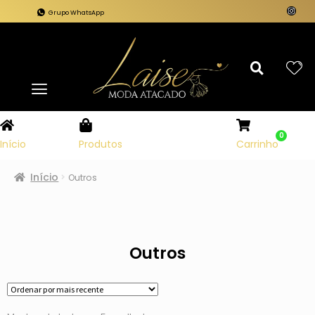
Grupo WhatsApp
0
Carrinho
Início
Produtos
Início
Outros
Outros