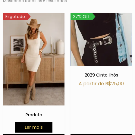
Mostrando todos os 5 resultados
Esgotado
27% Off
2029 Cinto ilhós
A partir de
R$
25,00
Produto
Ler mais