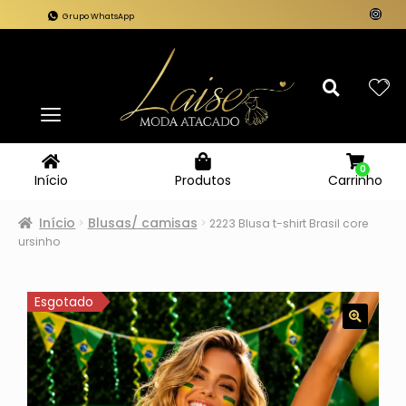
Grupo WhatsApp
0
Carrinho
Início
Produtos
Início
Blusas/ camisas
2223 Blusa t-shirt Brasil core
ursinho
Esgotado