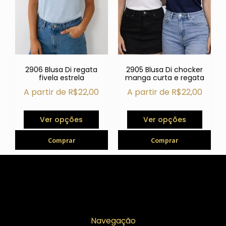
2906 Blusa Di regata
2905 Blusa Di chocker
fivela estrela
manga curta e regata
A partir de
R$
22,00
A partir de
R$
22,00
Ver opções
Ver opções
Comprar
Comprar
Navegação