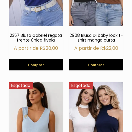
2357 Blusa Gabriel regata
2908 Blusa Di baby look t-
frente única fivela
shirt manga curta
A partir de
R$
28,00
A partir de
R$
22,00
Comprar
Comprar
Esgotado
Esgotado