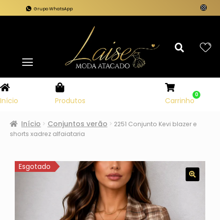
Grupo WhatsApp
0
Carrinho
Início
Produtos
Início
Conjuntos verão
2251 Conjunto Kevi blazer e
shorts xadrez alfaiataria
Esgotado