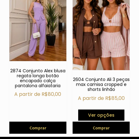
2874 Conjunto Alex blusa
regata longa botão
2604 Conjunto Ali 3 peças
encapado calça
max camisa cropped e
pantalona alfaiataria
shorts linhão
A partir de
R$
80,00
A partir de
R$
85,00
Ver opções
Comprar
Comprar