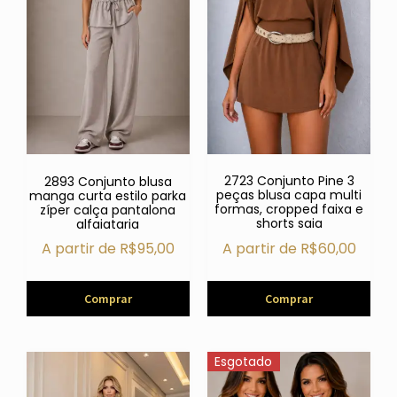
2723 Conjunto Pine 3
2893 Conjunto blusa
peças blusa capa multi
manga curta estilo parka
formas, cropped faixa e
zíper calça pantalona
shorts saia
alfaiataria
A partir de
R$
60,00
A partir de
R$
95,00
Comprar
Comprar
Esgotado