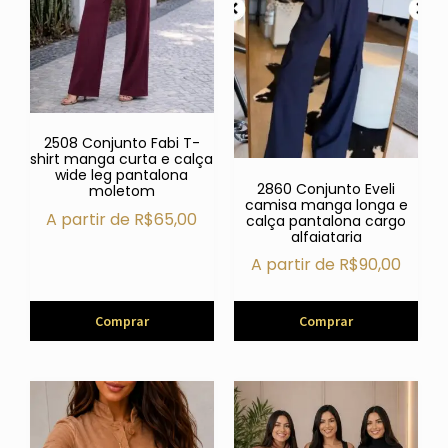
2508 Conjunto Fabi T-
shirt manga curta e calça
wide leg pantalona
2860 Conjunto Eveli
moletom
camisa manga longa e
A partir de
R$
65,00
calça pantalona cargo
alfaiataria
A partir de
R$
90,00
Comprar
Comprar