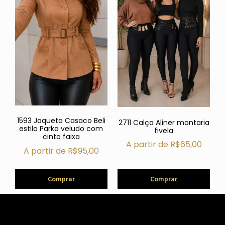
1593 Jaqueta Casaco Beli
2711 Calça Aliner montaria
estilo Parka veludo com
fivela
cinto faixa
A partir de
R$
65,00
A partir de
R$
95,00
Comprar
Comprar