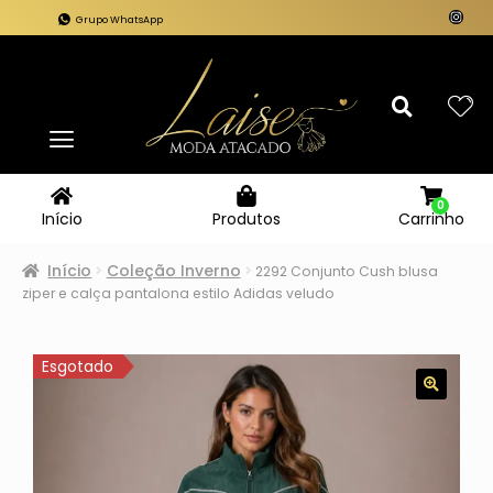
Grupo WhatsApp
0
Carrinho
Início
Produtos
Início
Coleção Inverno
2292 Conjunto Cush blusa
ziper e calça pantalona estilo Adidas veludo
Esgotado