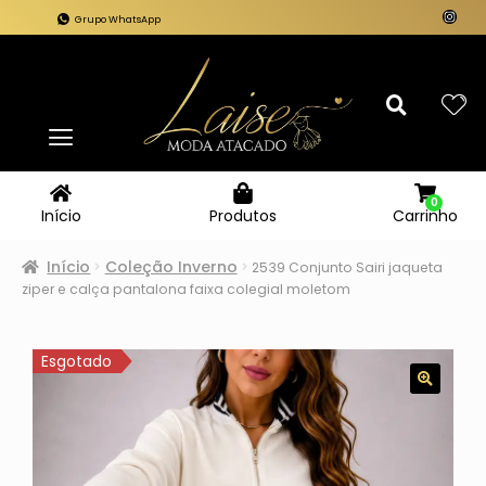
Grupo WhatsApp
0
Carrinho
Início
Produtos
Início
Coleção Inverno
2539 Conjunto Sairi jaqueta
ziper e calça pantalona faixa colegial moletom
Esgotado