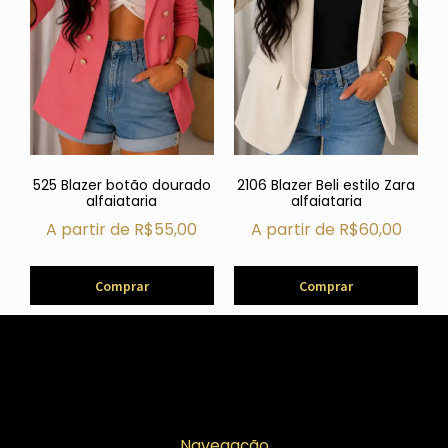
525 Blazer botão dourado
2106 Blazer Beli estilo Zara
alfaiataria
alfaiataria
A partir de
R$
55,00
A partir de
R$
60,00
Comprar
Comprar
Navegação