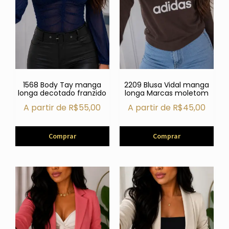
1568 Body Tay manga
2209 Blusa Vidal manga
longa decotado franzido
longa Marcas moletom
A partir de
R$
55,00
A partir de
R$
45,00
Comprar
Comprar