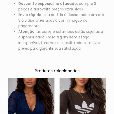
Desconto especial no atacado:
compre 3
peças e aproveite preços exclusivos.
Envio rápido:
seu pedido é despachado em até
3 a 5 dias úteis após a confirmação do
pagamento.
Atenção:
as cores e estampas estão sujeitas à
disponibilidade. Caso algum item esteja
indisponível, faremos a substituição sem aviso
prévio para garantir sua satisfação.
Produtos relacionados