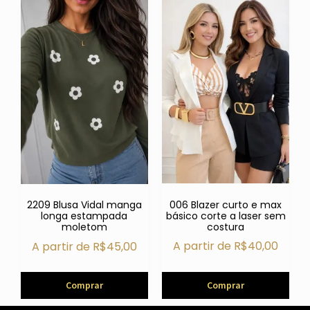
006 Blazer curto e max
2209 Blusa Vidal manga
básico corte a laser sem
longa estampada
costura
moletom
A partir de
R$
40,00
A partir de
R$
45,00
Comprar
Comprar