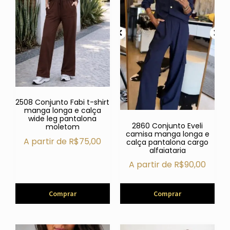
2508 Conjunto Fabi t-shirt
manga longa e calça
wide leg pantalona
2860 Conjunto Eveli
moletom
camisa manga longa e
A partir de
R$
75,00
calça pantalona cargo
alfaiataria
A partir de
R$
90,00
Comprar
Comprar