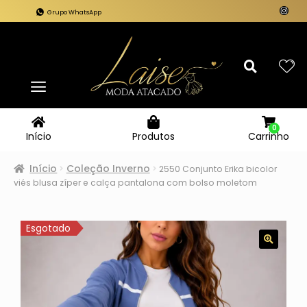
Grupo WhatsApp
0
Carrinho
Início
Produtos
Início
Coleção Inverno
2550 Conjunto Erika bicolor
viés blusa zíper e calça pantalona com bolso moletom
Esgotado