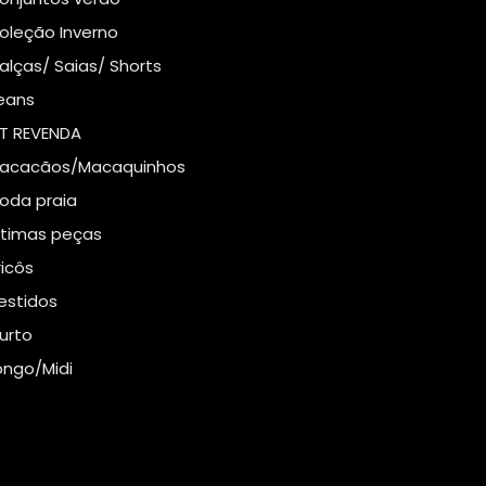
oleção Inverno
alças/ Saias/ Shorts
eans
IT REVENDA
acacãos/Macaquinhos
oda praia
ltimas peças
ricôs
estidos
urto
ongo/Midi