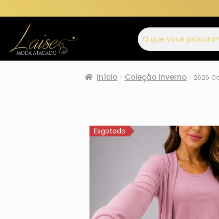
Início
Coleção Inverno
2626 Co
Esgotado