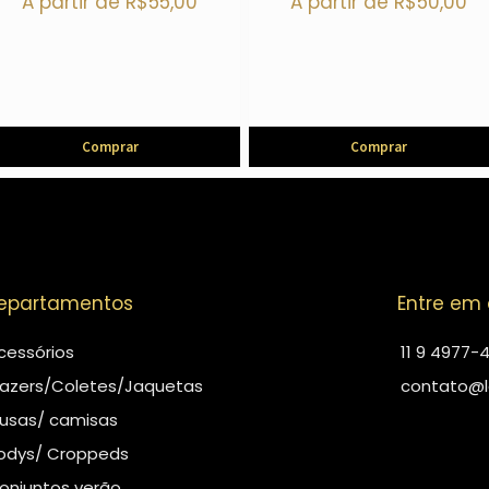
A partir de
R$
55,00
A partir de
R$
50,00
Comprar
Comprar
epartamentos
Entre em
cessórios
11 9 4977-
lazers/Coletes/Jaquetas
contato@l
lusas/ camisas
odys/ Croppeds
onjuntos verão