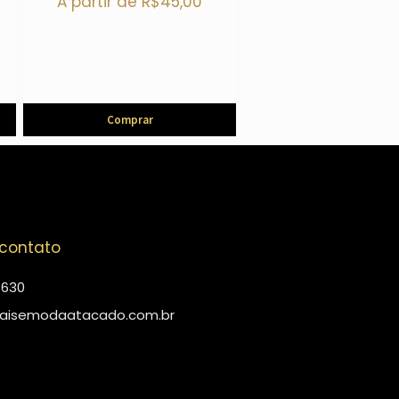
A partir de
R$
45,00
Comprar
 contato
4630
aisemodaatacado.com.br