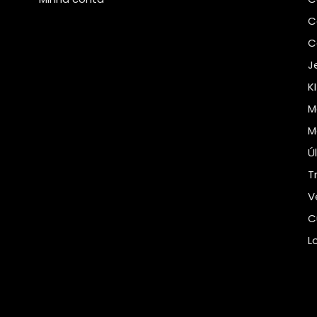
C
C
J
K
M
M
Ú
T
V
C
L