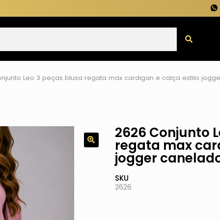
njunto Leo 3 peças blusa regata max cardigan e calça estilo jogg
2626 Conjunto L
regata max card
jogger canelad
SKU
2626