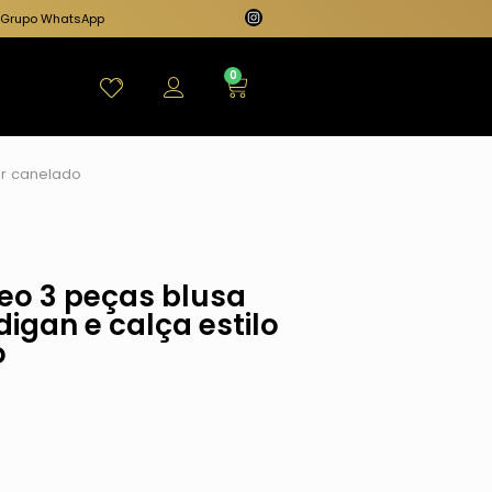
Grupo WhatsApp
0
er canelado
eo 3 peças blusa
igan e calça estilo
o