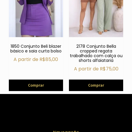
1850 Conjunto Beli blazer
2178 Conjunto Bella
básico e saia curta bolso
cropped regata
trabalhado com calça ou
A partir de
R$
85,00
shorts alfaiataria
A partir de
R$
75,00
Comprar
Comprar