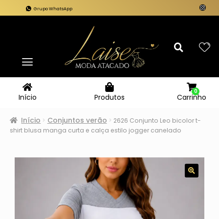
Grupo WhatsApp
0
Carrinho
Início
Produtos
Início
Conjuntos verão
2626 Conjunto Leo bicolor t-
shirt blusa manga curta e calça estilo jogger canelado