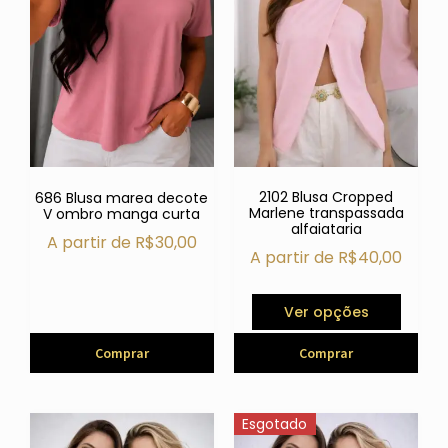
2102 Blusa Cropped
686 Blusa marea decote
Marlene transpassada
V ombro manga curta
alfaiataria
A partir de
R$
30,00
A partir de
R$
40,00
Ver opções
Comprar
Comprar
Esgotado