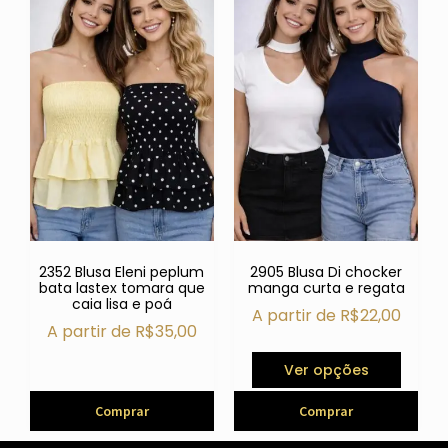
2352 Blusa Eleni peplum
2905 Blusa Di chocker
bata lastex tomara que
manga curta e regata
caia lisa e poá
A partir de
R$
22,00
A partir de
R$
35,00
Ver opções
Comprar
Comprar