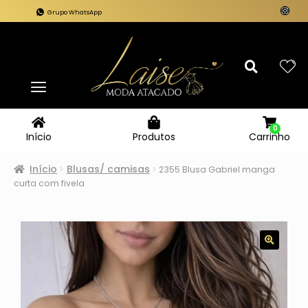
Grupo WhatsApp
0
Carrinho
Início
Produtos
Início
Blusas/ camisas
2355 Blusa Gabriel manga
curta com fivela