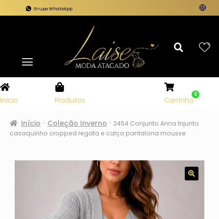
Grupo WhatsApp
0
Carrinho
Início
Produtos
Início
Coleção Inverno
2454 Conjunto Anna trijunto
casaquinho cropped regata e calça pantalona mousse