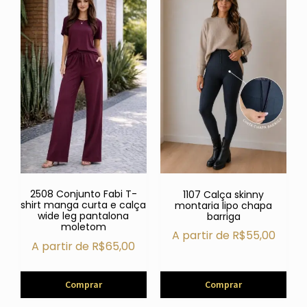
2508 Conjunto Fabi T-
1107 Calça skinny
shirt manga curta e calça
montaria lipo chapa
wide leg pantalona
barriga
moletom
A partir de
R$
55,00
A partir de
R$
65,00
Comprar
Comprar