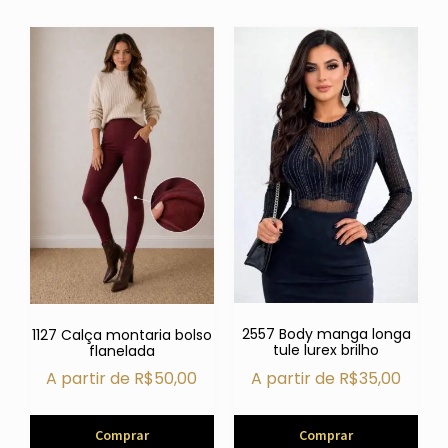
2557 Body manga longa
1127 Calça montaria bolso
tule lurex brilho
flanelada
A partir de
R$
35,00
A partir de
R$
50,00
Comprar
Comprar