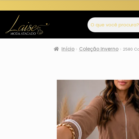
Início
Coleção Inverno
2580 Co