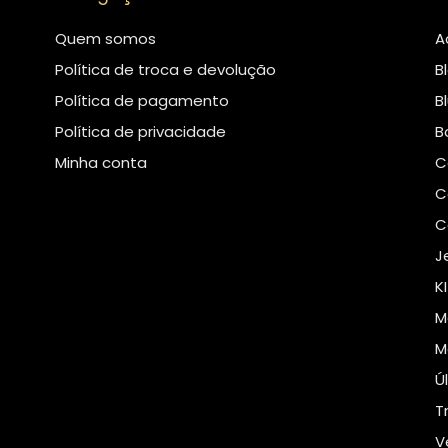
Quem somos
A
Política de troca e devolução
B
Política de pagamento
B
Política de privacidade
B
Minha conta
C
C
C
J
K
M
M
Ú
T
V