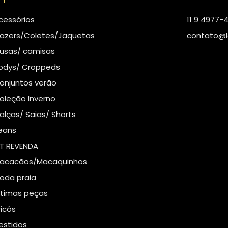
cessórios
11 9 4977-
lazers/Coletes/Jaquetas
contato@l
lusas/ camisas
odys/ Croppeds
onjuntos verão
oleção Inverno
alças/ Saias/ Shorts
eans
IT REVENDA
acacãos/Macaquinhos
oda praia
ltimas peças
ricôs
estidos