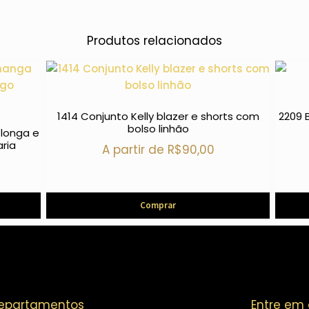
Produtos relacionados
1414 Conjunto Kelly blazer e shorts com
2209 
bolso linhão
 longa e
aria
A partir de
R$
90,00
Comprar
epartamentos
Entre em