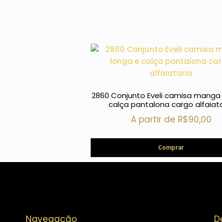
2860 Conjunto Eveli camisa manga
calça pantalona cargo alfaiat
A partir de
R$
90,00
Comprar
Navegação
D