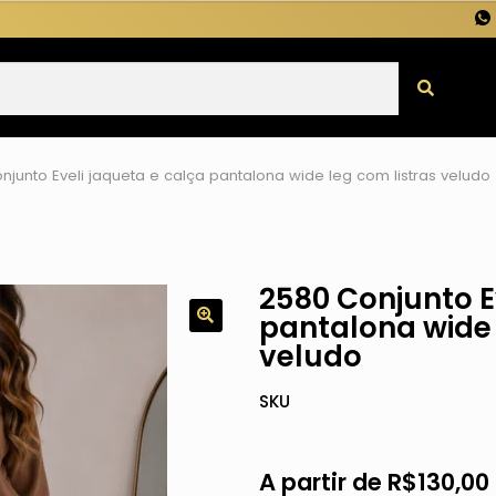
njunto Eveli jaqueta e calça pantalona wide leg com listras veludo
2580 Conjunto E
pantalona wide 
veludo
SKU
A partir de
R$
130,00