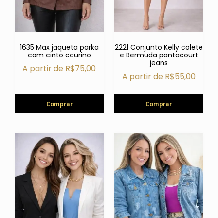
1635 Max jaqueta parka
2221 Conjunto Kelly colete
com cinto courino
e Bermuda pantacourt
jeans
A partir de
R$
75,00
A partir de
R$
55,00
Comprar
Comprar