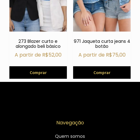
273 Blazer curto e
971 Jaqueta curta jeans 4
alongado beli básico
botão
A partir de
R$
52,00
A partir de
R$
75,00
Comprar
Comprar
Navegação
Quem somos