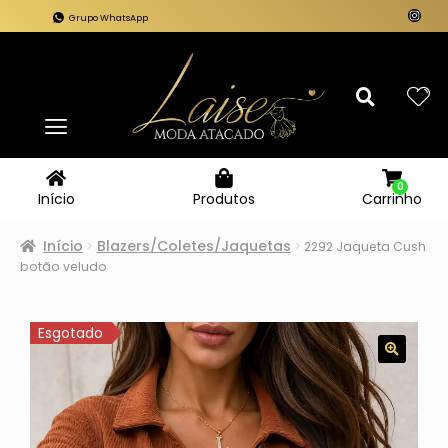
Grupo WhatsApp
0
Carrinho
Início
Produtos
Início
Blazers/Coletes/Jaquetas
2292 Jaqueta Cush
botão veludo
Esgotado