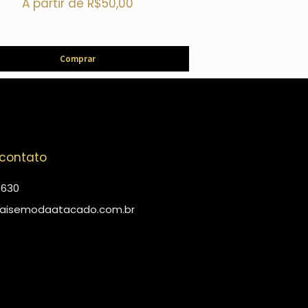
A partir de
R$
50,00
Comprar
Com
 contato
4630
aisemodaatacado.com.br