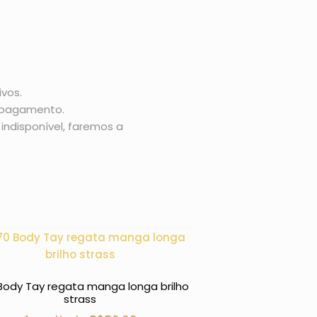
vos.
o pagamento.
indisponível, faremos a
2203 Body rend
Body Tay regata manga longa brilho
A partir 
strass