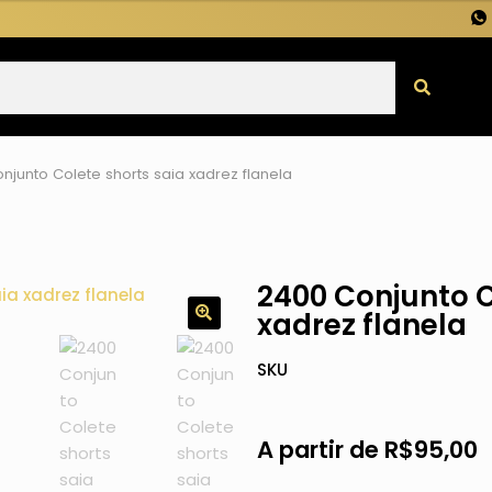
njunto Colete shorts saia xadrez flanela
2400 Conjunto C
xadrez flanela
SKU
A partir de
R$
95,00