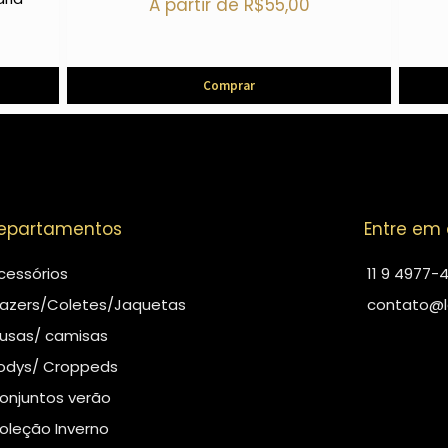
A partir de
R$
55,00
Comprar
epartamentos
Entre em
cessórios
11 9 4977-
lazers/Coletes/Jaquetas
contato@l
lusas/ camisas
odys/ Croppeds
onjuntos verão
oleção Inverno