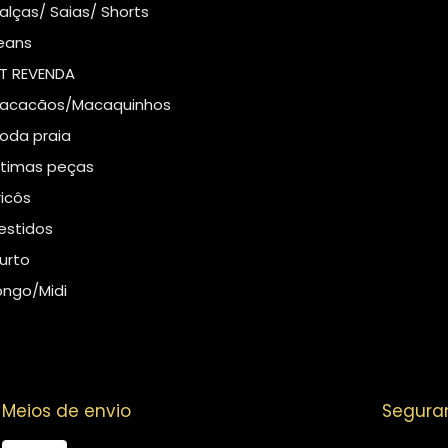
alças/ Saias/ Shorts
eans
IT REVENDA
acacãos/Macaquinhos
oda praia
ltimas peças
ricôs
estidos
urto
ongo/Midi
Meios de envio
Segura