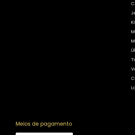
C
J
K
M
M
Ú
T
V
C
L
Meios de pagamento