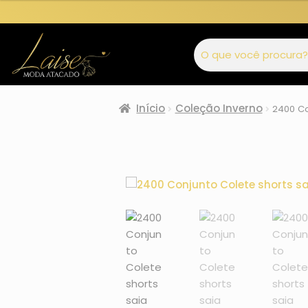
Início
Coleção Inverno
2400 Co