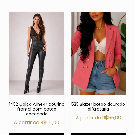
1452 Calça Aline4r courino
525 Blazer botão dourado
frontal com botão
alfaiataria
encapado
A partir de
R$
55,00
A partir de
R$
60,00