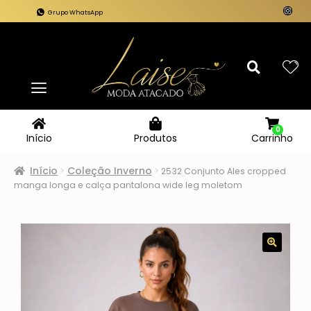
Grupo WhatsApp
0
Carrinho
Início
Produtos
Início
Coleção Inverno
2532 Conjunto Ales cropped
manga longa e calça pantalona wide leg moletom