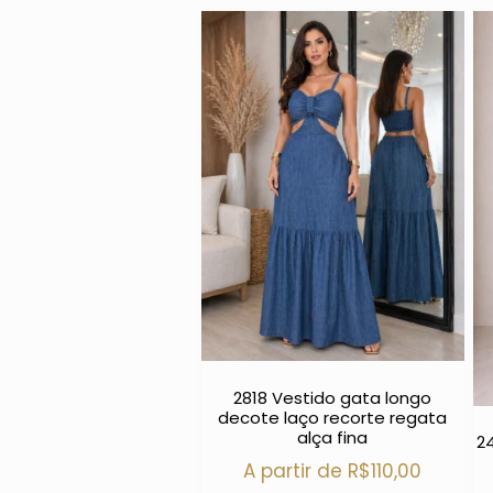
2818 Vestido gata longo
decote laço recorte regata
alça fina
2
A partir de
R$
110,00