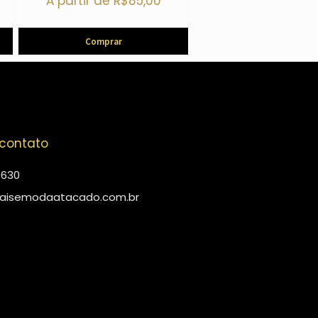
A partir de
R$
85,00
Comprar
 contato
4630
aisemodaatacado.com.br