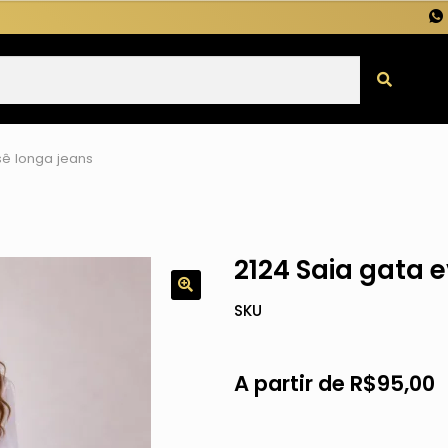
sê longa jeans
2124 Saia gata 
SKU
A partir de
R$
95,00