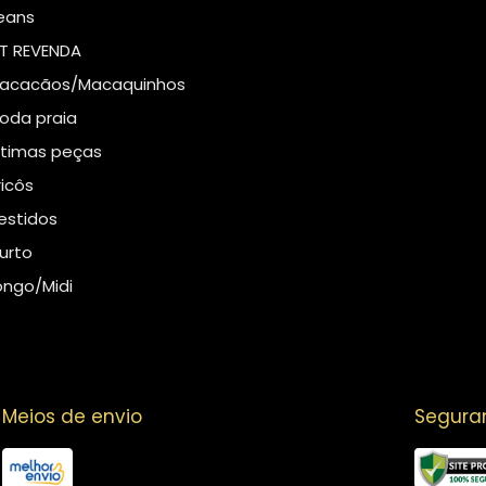
eans
IT REVENDA
acacãos/Macaquinhos
oda praia
ltimas peças
ricôs
estidos
urto
ongo/Midi
Meios de envio
Segura