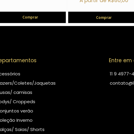
A partir de
R$
80,00
Comprar
Comprar
epartamentos
Entre em
cessórios
11 9 4977-
lazers/Coletes/Jaquetas
contato@l
lusas/ camisas
odys/ Croppeds
onjuntos verão
oleção Inverno
alças/ Saias/ Shorts