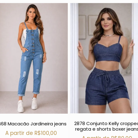
2878 Conjunto Kelly croppe
468 Macacão Jardineira jeans
regata e shorts boxer jean
A partir de
R$
100,00