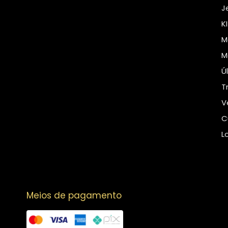
J
K
M
M
Ú
T
V
C
L
Meios de pagamento