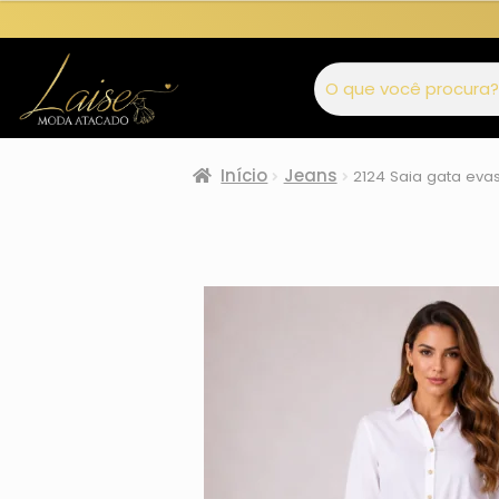
Início
Jeans
2124 Saia gata eva