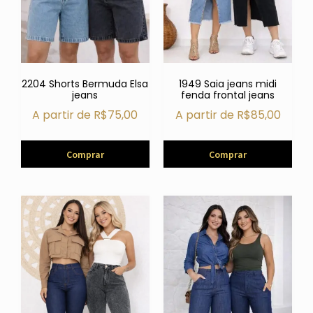
2204 Shorts Bermuda Elsa
1949 Saia jeans midi
jeans
fenda frontal jeans
A partir de
R$
75,00
A partir de
R$
85,00
Comprar
Comprar