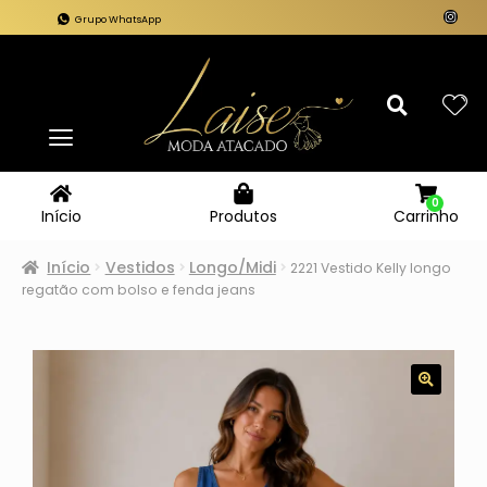
Grupo WhatsApp
0
Carrinho
Início
Produtos
Início
Vestidos
Longo/Midi
2221 Vestido Kelly longo
regatão com bolso e fenda jeans