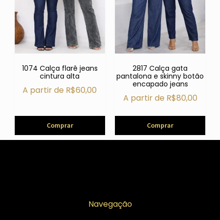
1074 Calça flarê jeans
2817 Calça gata
cintura alta
pantalona e skinny botão
encapado jeans
A partir de
R$
60,00
A partir de
R$
80,00
Comprar
Comprar
Navegação