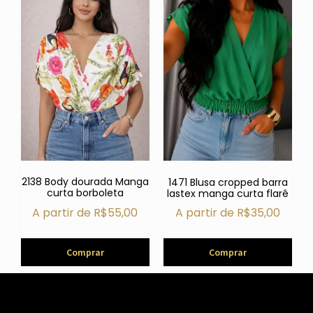
2138 Body dourada Manga
1471 Blusa cropped barra
curta borboleta
lastex manga curta flarê
A partir de
R$
55,00
A partir de
R$
35,00
Comprar
Comprar