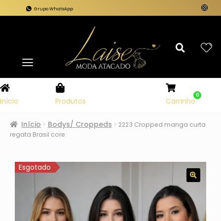
Grupo WhatsApp
0
Carrinho
Início
Produtos
Início
Bodys/ Croppeds
2223 Cropped manga curta
regata Brasil core
Esgotado