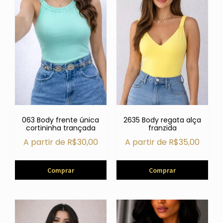
063 Body frente única
2635 Body regata alça
cortininha trançada
franzida
A partir de
R$
30,00
A partir de
R$
35,00
Comprar
Comprar