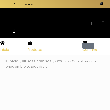
Grupo WhatsApp
Carrinho
Início
Produtos
Início
Blusas/ camisas
2226 Blusa Gabriel manga
longa ombro vazado fivela