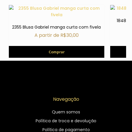
1848 Bl
2355 Blusa Gabriel manga curta com fivela
A partir de
R$
30,00
Comprar
Navegação
Quem somos
Política de troca e devolução
Política de pagamento