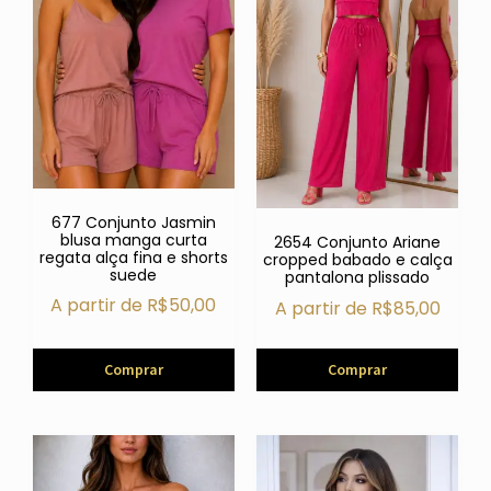
677 Conjunto Jasmin
blusa manga curta
2654 Conjunto Ariane
regata alça fina e shorts
cropped babado e calça
suede
pantalona plissado
A partir de
R$
50,00
A partir de
R$
85,00
Comprar
Comprar