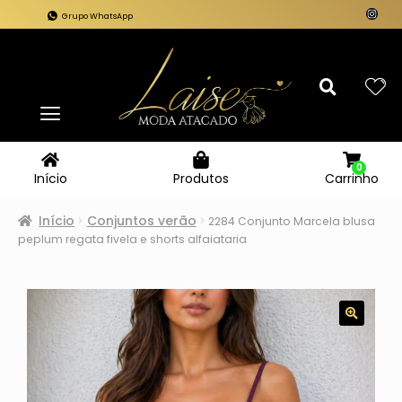
Grupo WhatsApp
0
Carrinho
Início
Produtos
Início
Conjuntos verão
2284 Conjunto Marcela blusa
peplum regata fivela e shorts alfaiataria