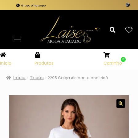
Grupo WhatsApp
0
Carrinho
Início
Produtos
Início
Tricôs
2295 Calça Ale pantalona tricô