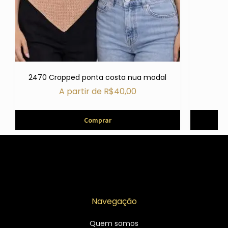
2470 Cropped ponta costa nua modal
A partir de
R$
40,00
Comprar
Navegação
Quem somos