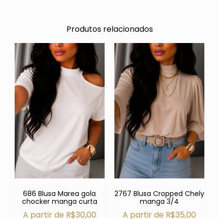
Produtos relacionados
686 Blusa Marea gola
2767 Blusa Cropped Chely
chocker manga curta
manga 3/4
A partir de
R$
30,00
A partir de
R$
35,00