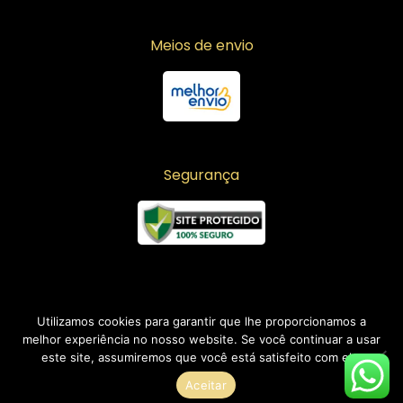
Meios de envio
Segurança
Utilizamos cookies para garantir que lhe proporcionamos a
melhor experiência no nosso website. Se você continuar a usar
este site, assumiremos que você está satisfeito com ele.
Copyright © 2026 Laise Moda Atacado | Desenvolvido por
JK DIGITAL
Aceitar