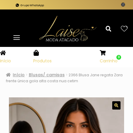
Grupo WhatsApp
0
Carrinho
Início
Produtos
Início
Blusas/ camisas
2366 Blusa Jane regata Zara
frente única gola alta costa nua cetim