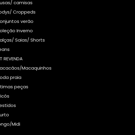
lusas/ camisas
odys/ Croppeds
onjuntos verão
oleção Inverno
alças/ Saias/ Shorts
eans
IT REVENDA
acacãos/Macaquinhos
oda praia
ltimas peças
ricôs
estidos
urto
ongo/Midi