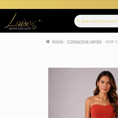
Início
Conjuntos verão
2625 C