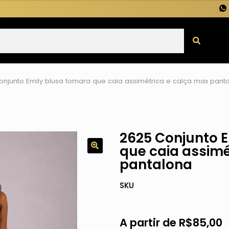
onjunto Emily blusa tomara que caia assimétrica e calça max pant
2625 Conjunto 
que caia assimé
pantalona
SKU
A partir de
R$
85,00