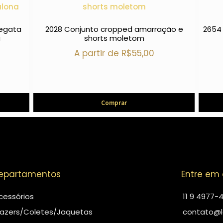
regata
2028 Conjunto cropped amarração e
2654
a
shorts moletom
A partir de
R$
55,00
Comprar
epartamentos
Entre em
cessórios
11 9 4977-
lazers/Coletes/Jaquetas
contato@l