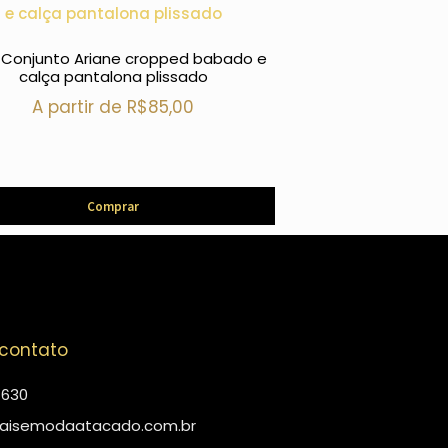
 Conjunto Ariane cropped babado e
calça pantalona plissado
2874 Conjunto Alex
botão encapado 
A partir de
R$
85,00
alfai
A partir 
Comprar
Com
 contato
4630
aisemodaatacado.com.br