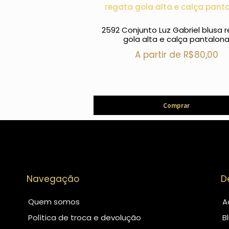
2592 Conjunto Luz Gabriel blusa 
gola alta e calça pantalon
A partir de
R$
80,00
Comprar
Navegação
D
Quem somos
A
Política de troca e devolução
B