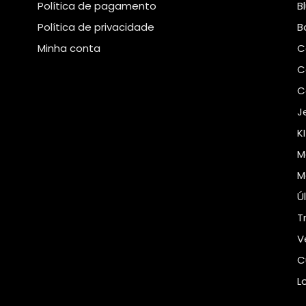
Política de pagamento
B
Política de privacidade
B
Minha conta
C
C
C
J
K
M
M
Ú
T
V
C
L