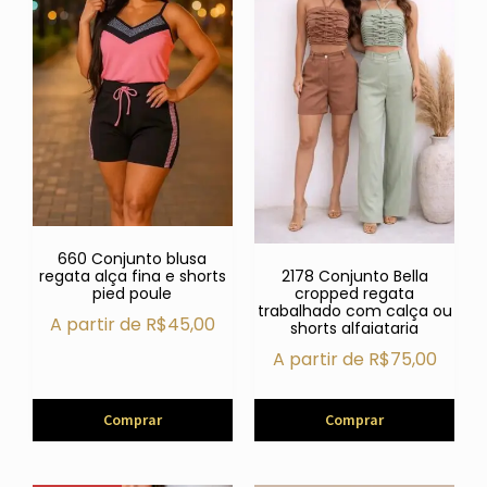
660 Conjunto blusa
2178 Conjunto Bella
regata alça fina e shorts
cropped regata
pied poule
trabalhado com calça ou
A partir de
R$
45,00
shorts alfaiataria
A partir de
R$
75,00
Comprar
Comprar