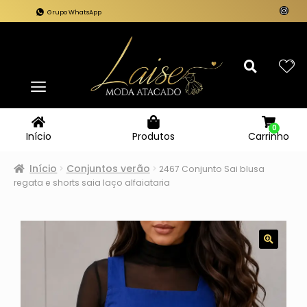
Grupo WhatsApp
0
Carrinho
Início
Produtos
Início
Conjuntos verão
2467 Conjunto Sai blusa
regata e shorts saia laço alfaiataria