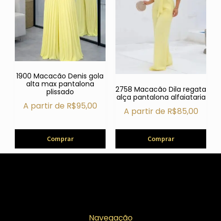
1900 Macacão Denis gola
alta max pantalona
2758 Macacão Dila regata
plissado
alça pantalona alfaiataria
A partir de
R$
95,00
A partir de
R$
85,00
Comprar
Comprar
Navegação