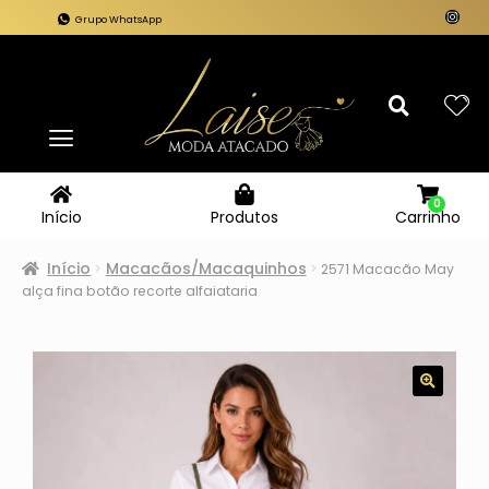
Grupo WhatsApp
0
Carrinho
Início
Produtos
Início
Macacãos/Macaquinhos
2571 Macacão May
alça fina botão recorte alfaiataria