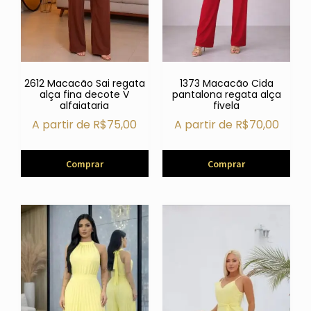
2612 Macacão Sai regata
1373 Macacão Cida
alça fina decote V
pantalona regata alça
alfaiataria
fivela
A partir de
R$
75,00
A partir de
R$
70,00
Comprar
Comprar