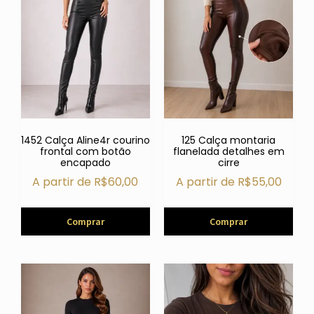
1452 Calça Aline4r courino
125 Calça montaria
frontal com botão
flanelada detalhes em
encapado
cirre
A partir de
R$
60,00
A partir de
R$
55,00
Comprar
Comprar