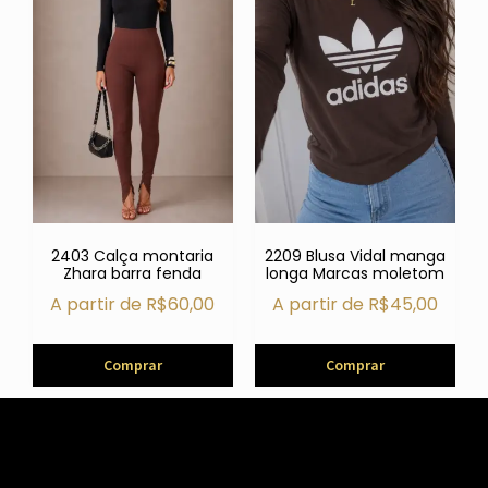
2403 Calça montaria
2209 Blusa Vidal manga
Zhara barra fenda
longa Marcas moletom
A partir de
R$
60,00
A partir de
R$
45,00
Comprar
Comprar