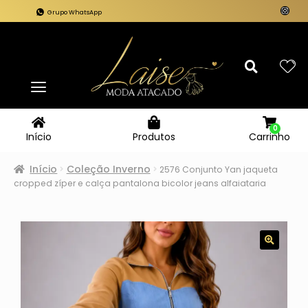
Grupo WhatsApp
0
Carrinho
Início
Produtos
Início
Coleção Inverno
2576 Conjunto Yan jaqueta
cropped zíper e calça pantalona bicolor jeans alfaiataria