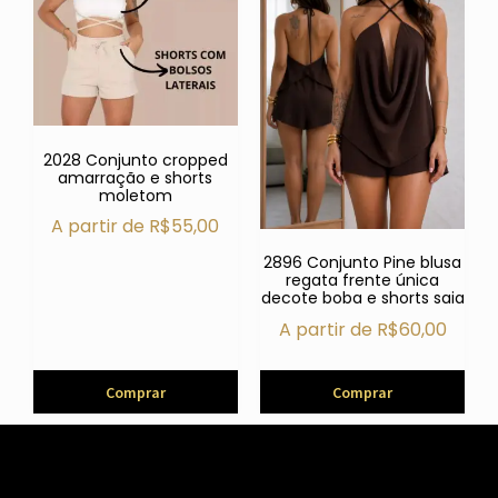
2028 Conjunto cropped
amarração e shorts
moletom
A partir de
R$
55,00
2896 Conjunto Pine blusa
regata frente única
decote boba e shorts saia
A partir de
R$
60,00
Comprar
Comprar