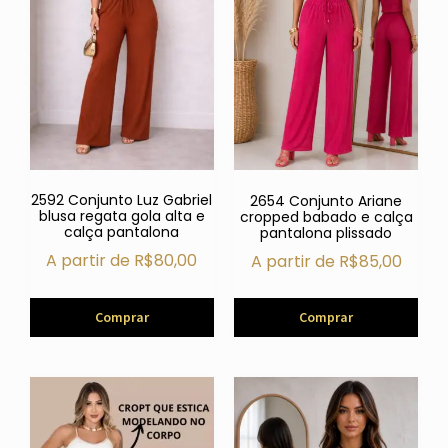
2592 Conjunto Luz Gabriel
2654 Conjunto Ariane
blusa regata gola alta e
cropped babado e calça
calça pantalona
pantalona plissado
A partir de
R$
80,00
A partir de
R$
85,00
Comprar
Comprar