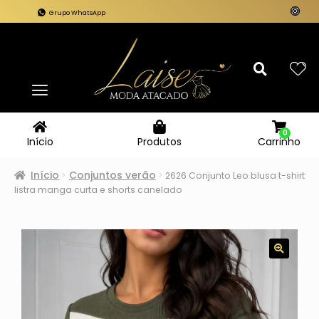
Grupo WhatsApp
0
Carrinho
Início
Produtos
Início
Conjuntos verão
2626 Conjunto Leo blusa t-shirt
listra manga curta e shorts canelado