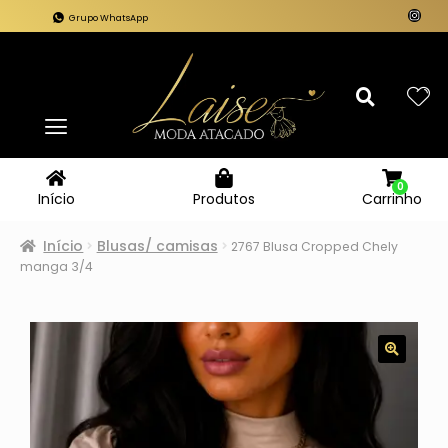
Grupo WhatsApp
0
Carrinho
Início
Produtos
Início
Blusas/ camisas
2767 Blusa Cropped Chely
manga 3/4