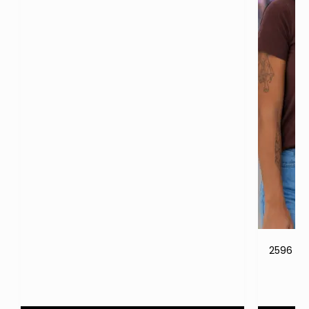
2596 Bl