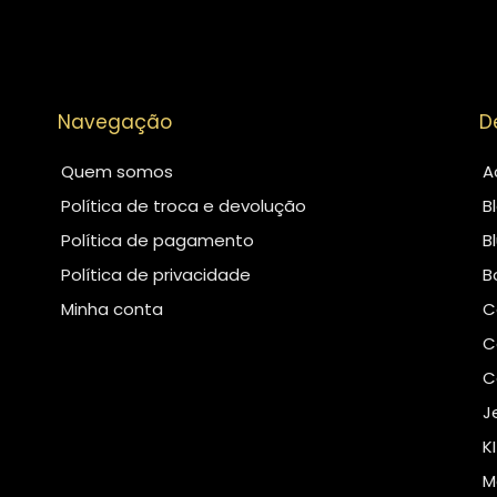
Navegação
D
Quem somos
A
Política de troca e devolução
B
Política de pagamento
B
Política de privacidade
B
Minha conta
C
C
C
J
K
M