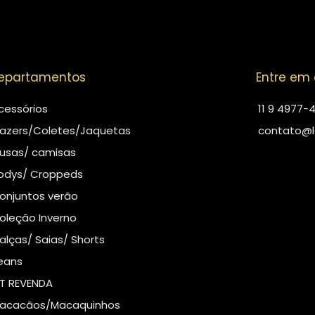
epartamentos
Entre em
cessórios
11 9 4977-
lazers/Coletes/Jaquetas
contato@l
lusas/ camisas
odys/ Croppeds
onjuntos verão
oleção Inverno
alças/ Saias/ Shorts
eans
IT REVENDA
acacãos/Macaquinhos