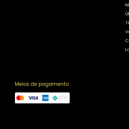
M
Ú
T
V
C
L
Meios de pagamento