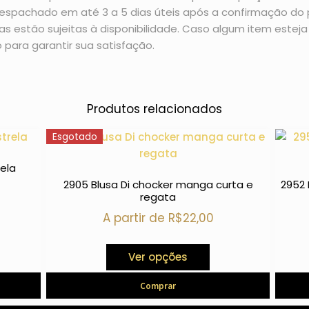
espachado em até 3 a 5 dias úteis após a confirmação d
 estão sujeitas à disponibilidade. Caso algum item esteja 
 para garantir sua satisfação.
Produtos relacionados
Esgotado
rela
2905 Blusa Di chocker manga curta e
2952 
regata
A partir de
R$
22,00
Ver opções
Comprar