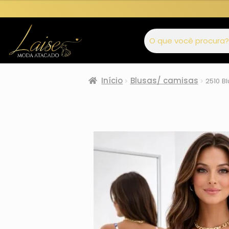
Início
Blusas/ camisas
2510 B