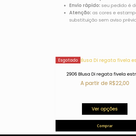
Envio rápido:
seu pedido é d
Atenção:
as cores e estampas
substituição sem aviso prévio
Esgotado
2906 Blusa Di regata fivela est
A partir de
R$
22,00
Ver opções
Comprar