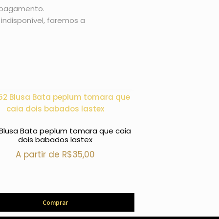
o pagamento.
indisponível, faremos a
Blusa Bata peplum tomara que caia
686 Blusa marea de
dois babados lastex
cu
A partir de
R$
35,00
A partir 
Comprar
Com