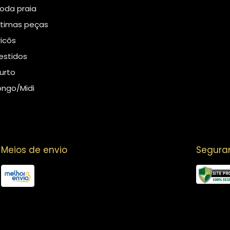
oda praia
ltimas peças
ricôs
estidos
urto
ongo/Midi
Meios de envio
Segura