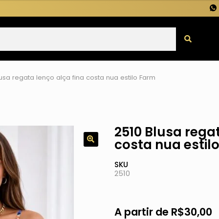
lusa regata lenço alça fina costa nua estilo Farm
2510 Blusa regat
costa nua estil
SKU
2510
A partir de
R$
30,00