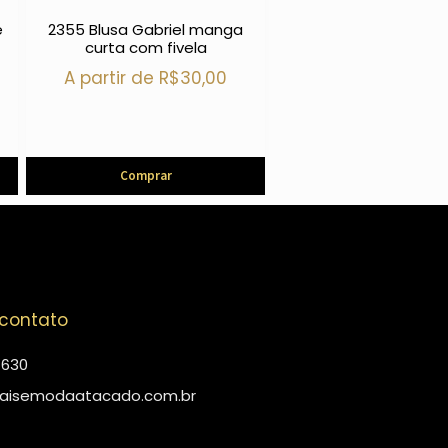
e
2355 Blusa Gabriel manga
curta com fivela
A partir de
R$
30,00
Comprar
 contato
4630
aisemodaatacado.com.br