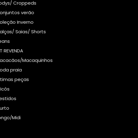
odys/ Croppeds
onjuntos verão
oleção Inverno
alças/ Saias/ Shorts
eans
IT REVENDA
acacãos/Macaquinhos
oda praia
ltimas peças
ricôs
estidos
urto
ongo/Midi