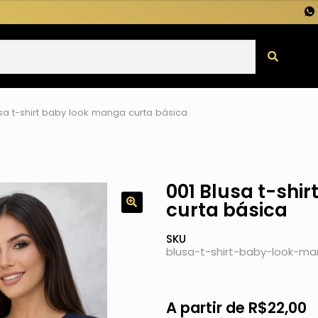
usa t-shirt baby look manga curta básica
001 Blusa t-shi
curta básica
SKU
blusa-t-shirt-baby-look-m
A partir de
R$
22,00