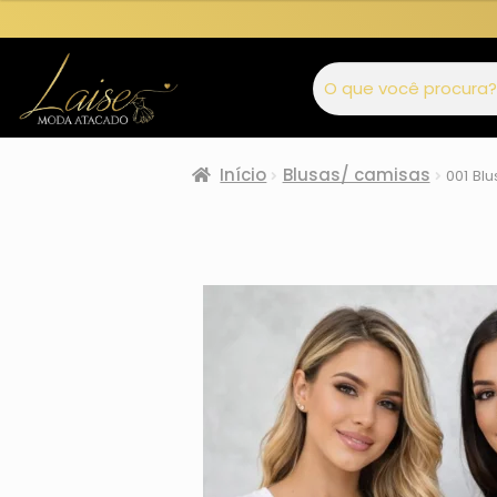
Início
Blusas/ camisas
001 Bl