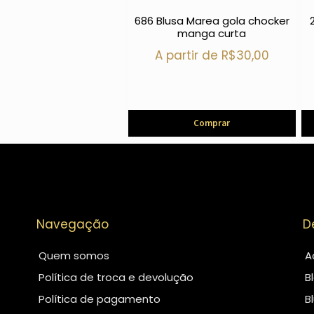
686 Blusa Marea gola chocker
manga curta
A partir de
R$
30,00
Comprar
Navegação
D
Quem somos
A
Política de troca e devolução
B
Política de pagamento
B