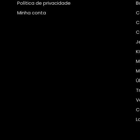
Política de privacidade
B
Minha conta
C
C
C
J
K
M
M
Ú
T
V
C
L