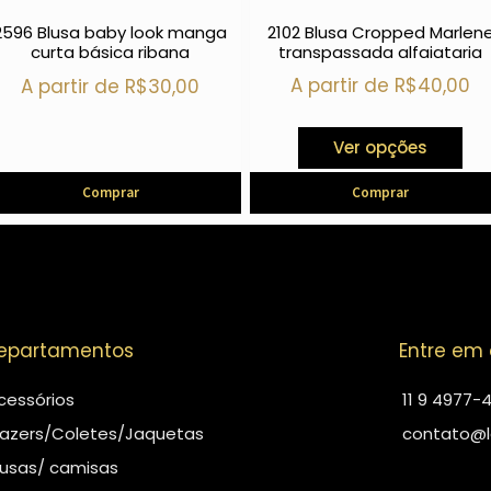
2102 Blusa Cropped Marlen
2596 Blusa baby look manga
transpassada alfaiataria
curta básica ribana
A partir de
R$
40,00
A partir de
R$
30,00
Ver opções
Comprar
Comprar
epartamentos
Entre em
cessórios
11 9 4977-
lazers/Coletes/Jaquetas
contato@l
lusas/ camisas