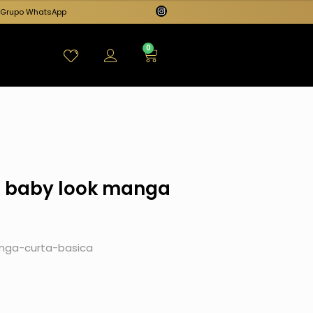
Grupo WhatsApp
0
rt baby look manga
anga-curta-basica