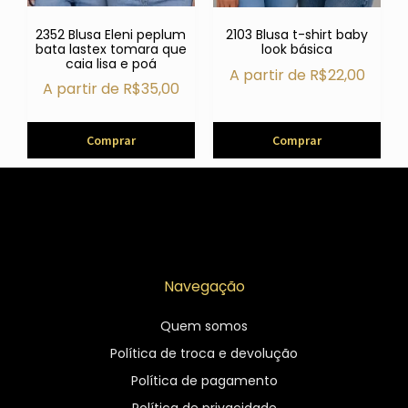
2352 Blusa Eleni peplum
2103 Blusa t-shirt baby
bata lastex tomara que
look básica
caia lisa e poá
A partir de
R$
22,00
A partir de
R$
35,00
Comprar
Comprar
Navegação
Quem somos
Política de troca e devolução
Política de pagamento
Política de privacidade