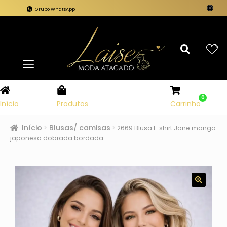
Grupo WhatsApp
0
Carrinho
Início
Produtos
Início
Blusas/ camisas
2669 Blusa t-shirt Jone manga
japonesa dobrada bordada