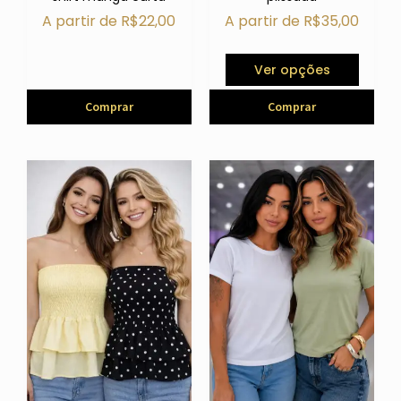
A partir de
R$
22,00
A partir de
R$
35,00
Ver opções
Comprar
Comprar