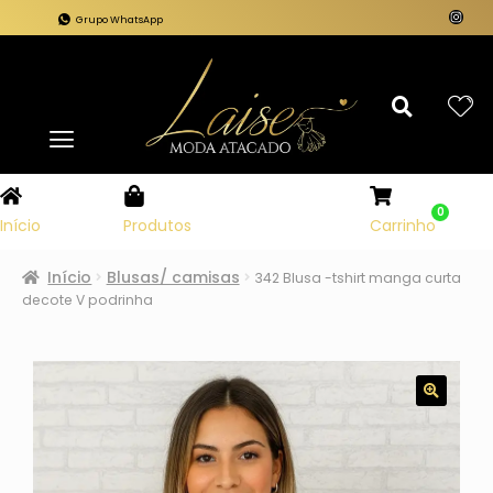
Grupo WhatsApp
0
Carrinho
Início
Produtos
Início
Blusas/ camisas
342 Blusa -tshirt manga curta
decote V podrinha