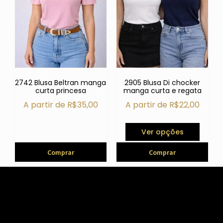
2742 Blusa Beltran manga
2905 Blusa Di chocker
curta princesa
manga curta e regata
A partir de
R$
35,00
A partir de
R$
22,00
Ver opções
Comprar
Comprar