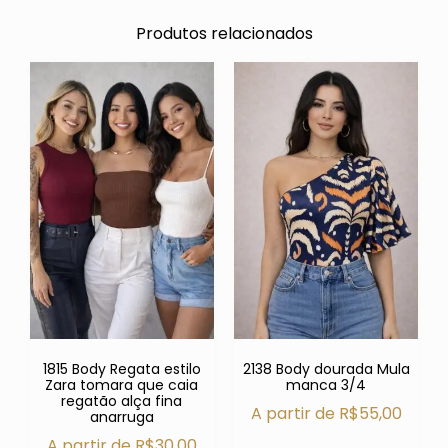
Produtos relacionados
1815 Body Regata estilo
2138 Body dourada Mula
Zara tomara que caia
manca 3/4
regatão alça fina
A partir de
R$
55,00
anarruga
A partir de
R$
30,00