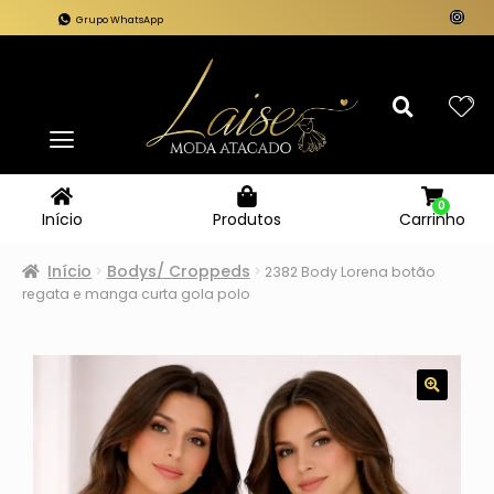
Grupo WhatsApp
0
Carrinho
Início
Produtos
Início
Bodys/ Croppeds
2382 Body Lorena botão
regata e manga curta gola polo