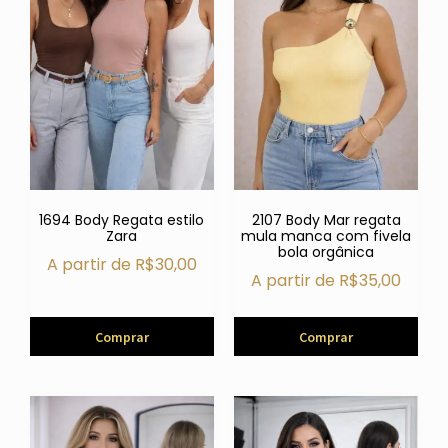
1694 Body Regata estilo
2107 Body Mar regata
Zara
mula manca com fivela
bola orgânica
A partir de
R$
30,00
A partir de
R$
35,00
Comprar
Comprar