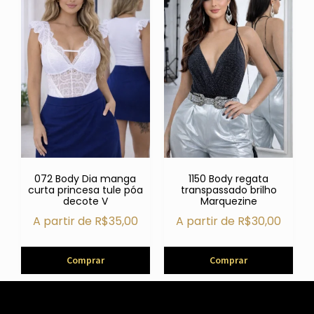
072 Body Dia manga
1150 Body regata
curta princesa tule póa
transpassado brilho
decote V
Marquezine
A partir de
R$
35,00
A partir de
R$
30,00
Comprar
Comprar