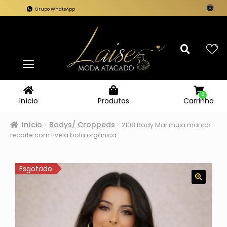
Grupo WhatsApp
0
Carrinho
Início
Produtos
Início
Bodys/ Croppeds
2108 Body Mar mula manca
recorte com fivela bola orgânica
Esgotado