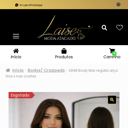
Grupo WhatsApp
0
Carrinho
Início
Produtos
Início
Bodys/ Croppeds
2948 Body Mar regata alça
fina x nas costas
Esgotado