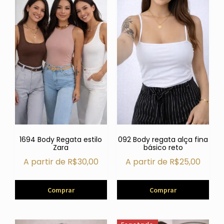
1694 Body Regata estilo
092 Body regata alça fina
Zara
básico reto
A partir de
R$
30,00
A partir de
R$
25,00
Comprar
Comprar