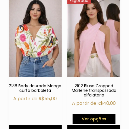
Esgotado
2138 Body dourada Manga
2102 Blusa Cropped
curta borboleta
Marlene transpassada
alfaiataria
A partir de
R$
55,00
A partir de
R$
40,00
Ver opções