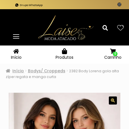
Grupo WhatsApp
0
Carrinho
Início
Produtos
Início
Bodys/ Croppeds
2382 Body Lorena gola alta
zíper regata e manga curta