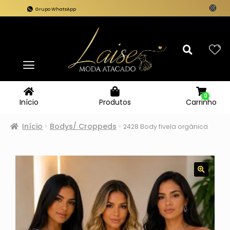
Grupo WhatsApp
0
Carrinho
Início
Produtos
Início
Bodys/ Croppeds
2428 Body fivela orgânica