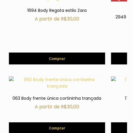
1694 Body Regata estilo Zara
2949 Bod
A partir de
R$
30,00
Comprar
063 Body frente única cortininha trançada
174
A partir de
R$
30,00
Comprar