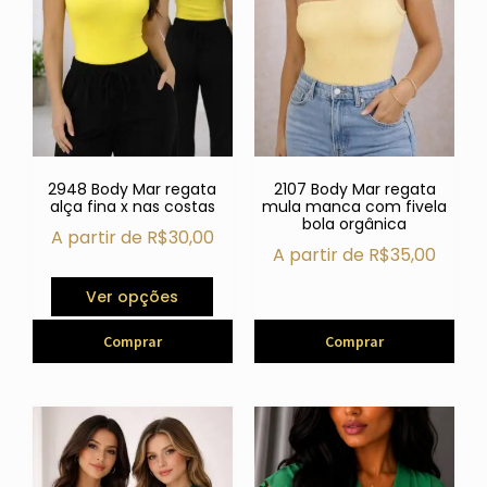
2948 Body Mar regata
2107 Body Mar regata
alça fina x nas costas
mula manca com fivela
bola orgânica
A partir de
R$
30,00
A partir de
R$
35,00
Ver opções
Comprar
Comprar