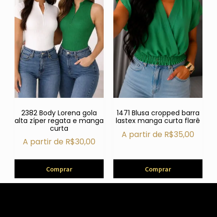
2382 Body Lorena gola
1471 Blusa cropped barra
alta zíper regata e manga
lastex manga curta flarê
curta
A partir de
R$
35,00
A partir de
R$
30,00
Comprar
Comprar