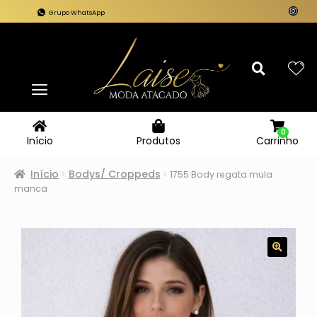
Grupo WhatsApp
0
Carrinho
Início
Produtos
Início
Bodys/ Croppeds
1755 Body regata mula
manca