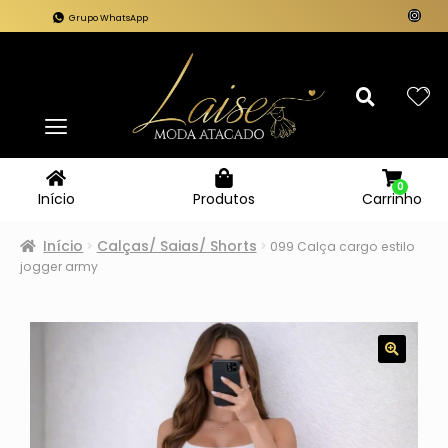
Grupo WhatsApp
0
Carrinho
Início
Produtos
Início
Calças/ Saias/ Shorts
099 Calça cargo estilo
jogger army