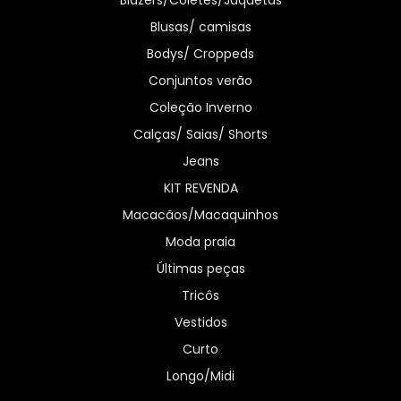
Blazers/Coletes/Jaquetas
Blusas/ camisas
Bodys/ Croppeds
Conjuntos verão
Coleção Inverno
Calças/ Saias/ Shorts
Jeans
KIT REVENDA
Macacãos/Macaquinhos
Moda praia
Últimas peças
Tricôs
Vestidos
Curto
Longo/Midi