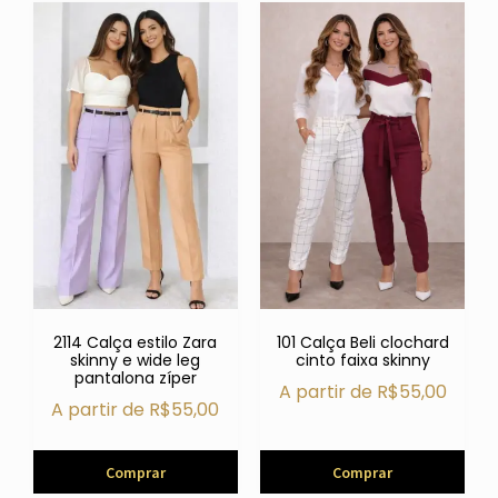
2114 Calça estilo Zara
101 Calça Beli clochard
skinny e wide leg
cinto faixa skinny
pantalona zíper
A partir de
R$
55,00
A partir de
R$
55,00
Comprar
Comprar