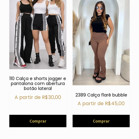
110 Calça e shorts jogger e
pantalona com abertura
botão lateral
2389 Calça flarê bubble
A partir de
R$
30,00
A partir de
R$
45,00
Comprar
Comprar