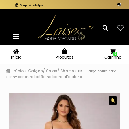
Grupo WhatsApp
0
Carrinho
Início
Produtos
Início
Calças/ Saias/ Shorts
1351 Calça estilo Zara
skinny cenoura botão na barra alfaiataria