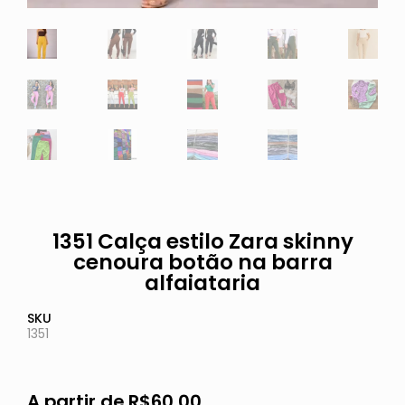
1351 Calça estilo Zara skinny
cenoura botão na barra
alfaiataria
SKU
1351
A partir de
R$
60,00