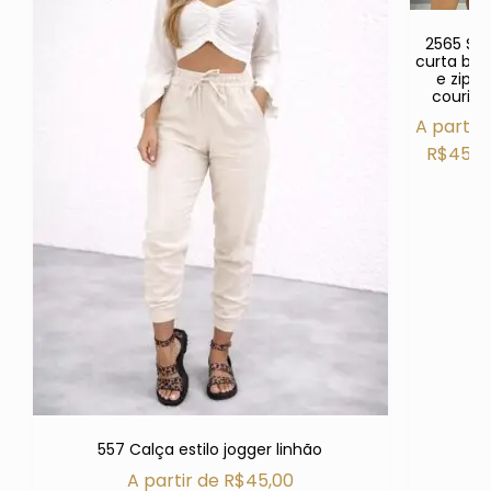
2565 Sai
curta bot
e ziper
courino
A partir 
R$
45,0
557 Calça estilo jogger linhão
A partir de
R$
45,00