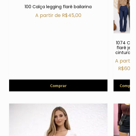
100 Calça legging flarê bailarina
A partir de
R$
45,00
1074 Cal
flarê jea
cintura al
A partir 
R$
60,0
Comprar
Comprar