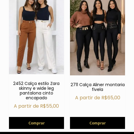
2452 Calça estilo Zara
2711 Calça Aliner montaria
skinny e wide leg
fivela
pantalona cinto
A partir de
R$
65,00
encapado
A partir de
R$
55,00
Comprar
Comprar