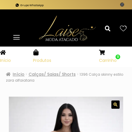
Grupo WhatsApp
0
Carrinho
Início
Produtos
Início
Calças/ Saias/ Shorts
1396 Calça skinny estilo
zara alfaiataria