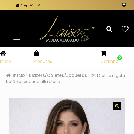
Grupo WhatsApp
0
Carrinho
Início
Produtos
Início
Blazers/Coletes/Jaquetas
1201 Colete regata
botão encapado alfaiataria