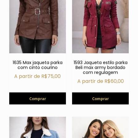
1635 Max jaqueta parka
1593 Jaqueta estilo parka
com cinto courino
Beli max army bordado
com regulagem
A partir de
R$
75,00
A partir de
R$
60,00
Comprar
Comprar